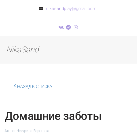
nikasandplay@gmail.com
NikaSand
НАЗАД К СПИСКУ
Домашние заботы
Автор:
Чекурина Вероника