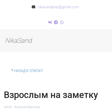
nikasandplay@gmail.com
NikaSand
НАЗАД К СПИСКУ
Взрослым на заметку
Автор:
Чекурина Вероника