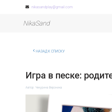
nikasandplay@gmail.com
NikaSand
НАЗАД К СПИСКУ
Игра в песке: родит
Автор:
Чекурина Вероника