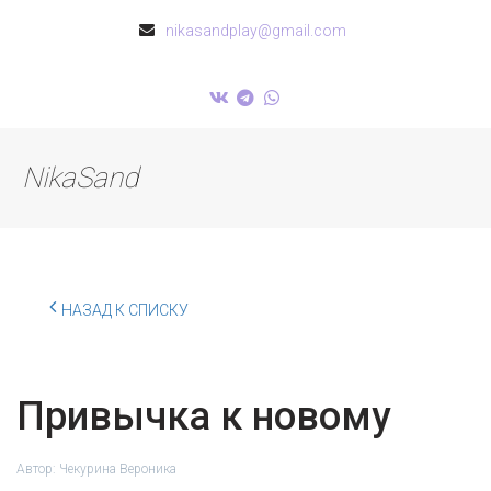
nikasandplay@gmail.com
NikaSand
НАЗАД К СПИСКУ
Привычка к новому
Автор:
Чекурина Вероника