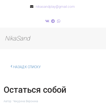
nikasandplay@gmail.com
NikaSand
НАЗАД К СПИСКУ
Остаться собой
Автор:
Чекурина Вероника